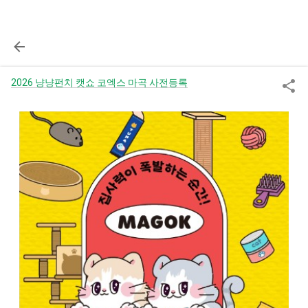
2026 냥냥펀치 캣쇼 코엑스 마곡 사전등록