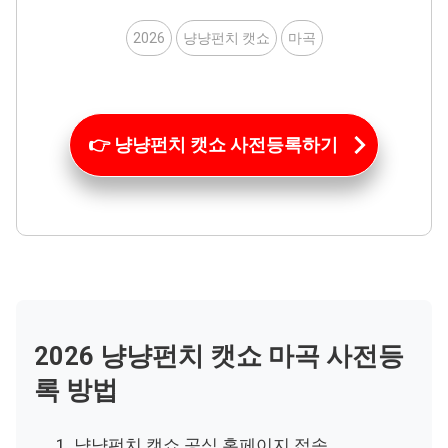
2026
냥냥펀치 캣쇼
마곡
👉 냥냥펀치 캣쇼 사전등록하기
2026 냥냥펀치 캣쇼 마곡 사전등
록 방법
냥냥펀치 캣쇼 공식 홈페이지 접속