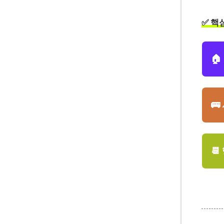
✅ 핵


📆