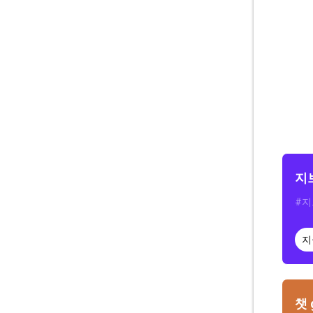
지
#지
지
챗 