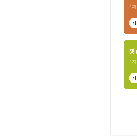
#피
지
챗 
#지
지