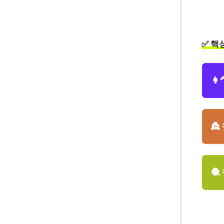
✅ 핵
👩
👸
🧶