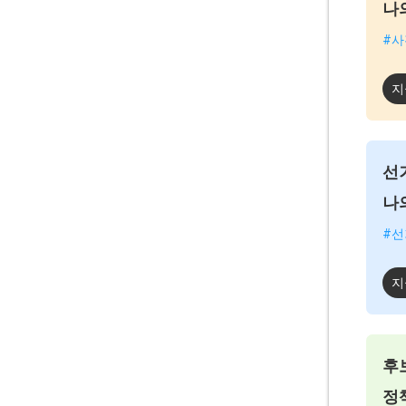
나
#사
지
선
나
#선
지
후
정