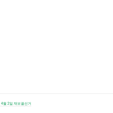
기본 콘텐츠로 건너뛰기
년 4월 2일 재보궐선거